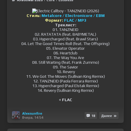
Альбомы 2026
|
Сore
|
Lossless
Стиль:
Metalcore / Electronicore / EBM
Формат:
FLAC / MP3
Треклист:
01. TANZNEID
02. RATATATA (feat. BABYMETAL)
03. Hypercharged (feat. Brawl Stars)
04. Let The Good Times Roll (feat. The Offspring)
05. Elevator Operator
06. Heartclub
07. The Way You Are
08. Still Waiting (feat. Frank Zummo)
09. The Savior
10. Revery
11. We Got The Moves (Sullivan King Remix)
12. TANZNEID (Paola Ferrara Remix)
13. Hypercharged (Paul Elstak Remix)
14. Revery (Sullivan King Remix)
+ FLAC
Alexsunfire
18
Далее
Вчера, 14:54