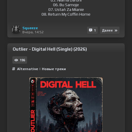
05. Niama Darohi
06. Bu Samoje
07. Ustań Za Mianie
08. Return My Coffin Home
Squeeze
1
Далее
Вчера, 14:52
Outlier - Digital Hell (Single) (2026)
196
Alternative
|
Новые треки