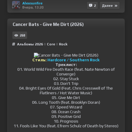
Alexsunfire
2
Далее
Вчера, 13:20
Cancer Bats - Give Me Dirt (2026)
268
Альбомы 2026
|
Сore
|
Rock
Стиль:
Hardcore / Southern Rock
Треклист:
01. World Wild Fire Death Race (feat. Nate Newton of
Converge)
02. Stay Stuck
03. Don't Trip
04. Bright Eyes Of Gold (Feat. Chris Cresswell of The
Flatliners / Hot Water Music)
05. Give Me Dirt
06. Long Tooth (feat. Brooklyn Doran)
07. Speed Wizard
08. Ocean Crash
09. Positive Grid
10. Prognosis
11. Fools Like You (feat. Efrem Schulz of Death by Stereo)