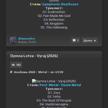
Стиль:
Symphonic Deathcore
Треклист:
01. Endmother
02. Pain Made Me God
03. Reflection
04. Kingdom
05. The Hollowing
Alexsunfire
1
Далее
Вчера, 15:03
Dymna Lotva - Vyraj (2026)
182
Альбомы 2026
|
Metal
|
ex-USSR
Стиль:
Post-Metal / Doom Metal
Треклист:
01. Zory
02. Veha
03. The Boat Of Despair
04. Viedźmieragina