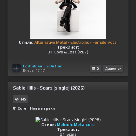
Стиль:
Alternative Metal / Electronic / Female Vocal
Треклист:
01. Love & Loss (4:07)
Forbidden_Evolution
2
Далее
Вчера, 17:17
Sable Hills - Scars [single] (2026)
145
Сore
|
Новые треки
Стиль:
Melodic Metalcore
Треклист:
01. Scars