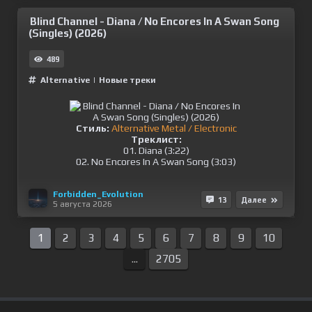
Blind Channel - Diana / No Encores In A Swan Song
(Singles) (2026)
489
Alternative
|
Новые треки
Стиль:
Alternative Metal / Electronic
Треклист:
01. Diana (3:22)
02. No Encores In A Swan Song (3:03)
Forbidden_Evolution
13
Далее
5 августа 2026
1
2
3
4
5
6
7
8
9
10
...
2705