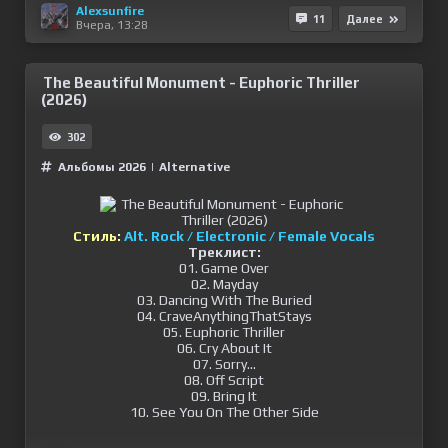
Alexsunfire
11
Далее
Вчера, 13:28
The Beautiful Monument - Euphoric Thriller
(2026)
302
Альбомы 2026
|
Alternative
Стиль:
Alt. Rock / Electronic / Female Vocals
Треклист:
01. Game Over
02. Mayday
03. Dancing With The Buried
04. CraveAnythingThatStays
05. Euphoric Thriller
06. Cry About It
07. Sorry...
08. Off Script
09. Bring It
10. See You On The Other Side