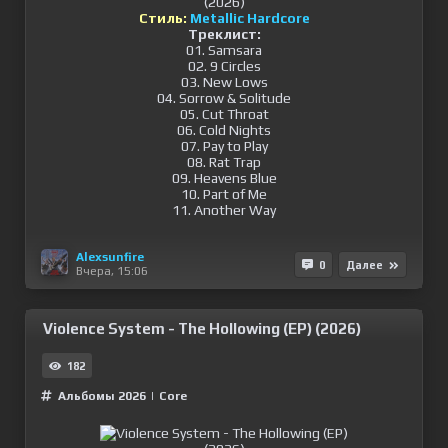
Стиль:
Metallic Hardcore
Треклист:
01. Samsara
02. 9 Circles
03. New Lows
04. Sorrow & Solitude
05. Cut Throat
06. Cold Nights
07. Pay to Play
08. Rat Trap
09. Heavens Blue
10. Part of Me
11. Another Way
Alexsunfire
0
Далее
Вчера, 15:06
Violence System - The Hollowing (EP) (2026)
182
Альбомы 2026
|
Сore