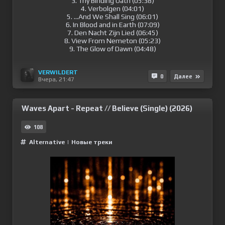
3. Thy Binding Oath (05:38)
4. Verbolgen (04:01)
5. ...And We Shall Sing (06:01)
6. In Blood and in Earth (07:09)
7. Den Nacht Zijn Lied (06:45)
8. View From Nemeton (05:23)
9. The Glow of Dawn (04:48)
VERWILDERT
0
Далее
Вчера, 21:47
Waves Apart - Repeat // Believe (Single) (2026)
108
Alternative
|
Новые треки