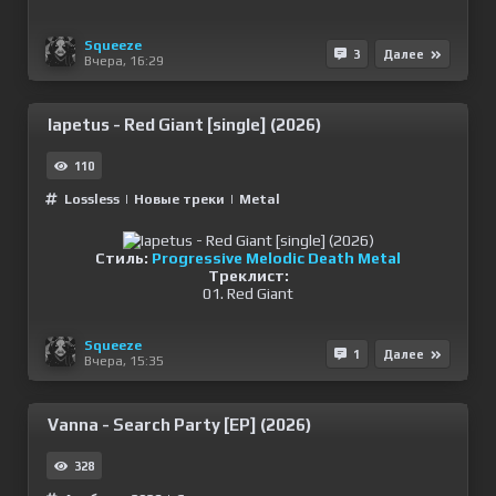
Squeeze
3
Далее
Вчера, 16:29
Iapetus - Red Giant [single] (2026)
110
Lossless
|
Новые треки
|
Metal
Стиль:
Progressive Melodic Death Metal
Треклист:
01. Red Giant
Squeeze
1
Далее
Вчера, 15:35
Vanna - Search Party [EP] (2026)
328