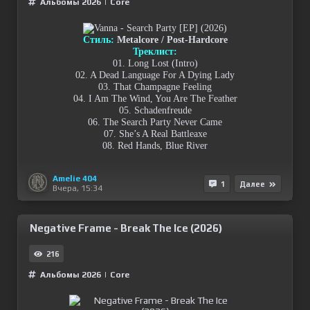
Альбомы 2026
|
Сore
Стиль:
Metalcore / Post-Hardcore
Треклист:
01. Long Lost (Intro)
02. A Dead Language For A Dying Lady
03. That Champagne Feeling
04. I Am The Wind, You Are The Feather
05. Schadenfreude
06. The Search Party Never Came
07. She’s A Real Battleaxe
08. Red Hands, Blue River
Amelie 404
1
Далее
Вчера, 15:34
Negative Frame - Break The Ice (2026)
216
Альбомы 2026
|
Сore